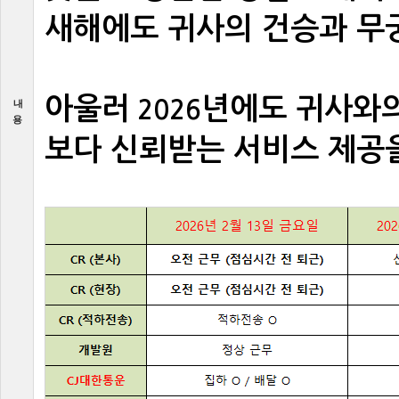
새해에도귀사의건승과무
아울러
년에도귀사와
2026
내
용
보다신뢰받는서비스제공