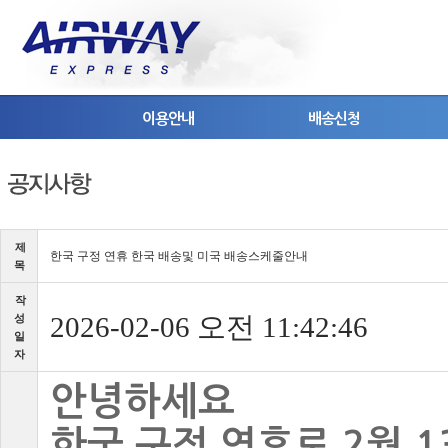
이용안내
배송신청
제
한국구정연휴한국배송및미국배송스케줄안내
목
작
2026-02-06오전11:42:46
성
일
자
안녕하세요
한국구정연휴로2월1