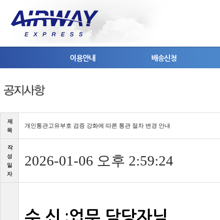
이용안내
배송신청
제
개인통관고유부호검증강화에따른통관절차변경안내
목
작
2026-01-06오후2:59:24
성
일
자
수신
업무담당자님
: