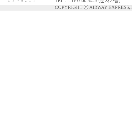
TEL:1-510-600-3423(문자가능)
COPYRIGHTⓒAIRWAYEXPRESS,I