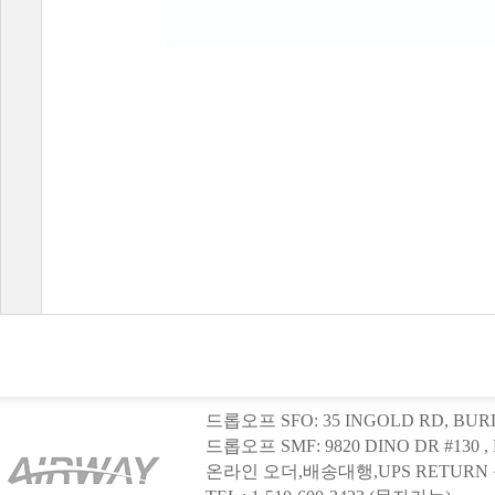
드롭오프SFO:35INGOLDRD,BU
드롭오프SMF:9820DINODR#13
온라인오더,배송대행,UPSRETU